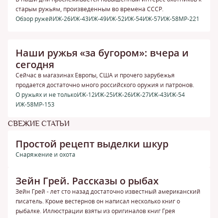
старым ружьям, произведенным во времена СССР.
Обзор ружей
ИЖ-26
ИЖ-43
ИЖ-49
ИЖ-52
ИЖ-54
ИЖ-57
ИЖ-58
МР-221
Наши ружья «за бугором»: вчера и
сегодня
Сейчас в магазинах Европы, США и прочего зарубежья
продается достаточно много российского оружия и патронов.
О ружьях и не только
ИЖ-12
ИЖ-25
ИЖ-26
ИЖ-27
ИЖ-43
ИЖ-54
ИЖ-58
МР-153
СВЕЖИЕ СТАТЬИ
Простой рецепт выделки шкур
Снаряжение и охота
Зейн Грей. Рассказы о рыбах
Зейн Грей - лет сто назад достаточно известный американский
писатель. Кроме вестернов он написал несколько книг о
рыбалке. Иллюстрации взяты из оригиналов книг Грея