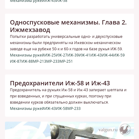
Механизмы ружей
ИЖ-43
ИЖ-58
Односпусковые механизмы. Глава 2.
Ижмехзавод
Попытки разработать универсальные одно- и двухспусковые
механизмы были предприняты на Ижевском механическом
заводе еще на рубеже 50-х и 60-х годов на базе ружья ИЖ-59.
Механизмы ружей
ИЖ-25
ИЖ-27
ИЖ-39
ИЖ-41
ИЖ-43
ИЖ-44
ИЖ-59
ИЖ-87
ИЖ-88
МР-213
МР-233
МР-251
Предохранители Иж-58 и Иж-43
Предохранитель на ружьях Иж-58 и Иж-43 запирает шептала и
при взведенных, и при спущенных курках, поэтому при
взведении курков обязательно должен выключаться.
Механизмы ружей
ИЖ-43
ИЖ-58
МР-233