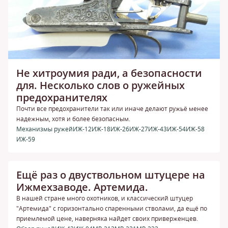
Не хитроумия ради, а безопасности
для. Несколько слов о ружейных
предохранителях
Почти все предохранители так или иначе делают ружьё менее
надежным, хотя и более безопасным.
Механизмы ружей
ИЖ-12
ИЖ-18
ИЖ-26
ИЖ-27
ИЖ-43
ИЖ-54
ИЖ-58
ИЖ-59
Ещё раз о двуствольном штуцере на
Ижмехзаводе. Артемида.
В нашей стране много охотников, и классический штуцер
"Артемида" с горизонтально спаренными стволами, да ещё по
приемлемой цене, наверняка найдет своих приверженцев.