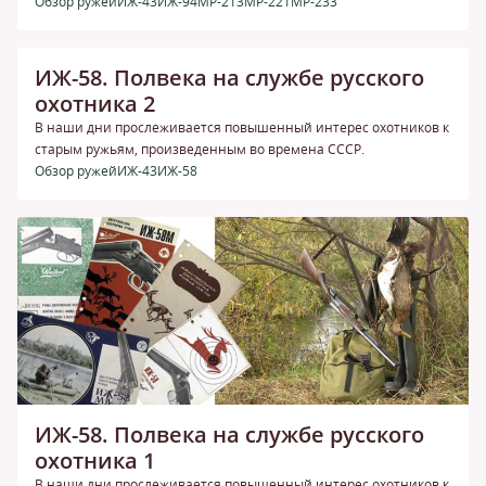
Обзор ружей
ИЖ-43
ИЖ-94
МР-213
МР-221
МР-233
ИЖ-58. Полвека на службе русского
охотника 2
В наши дни прослеживается повышенный интерес охотников к
старым ружьям, произведенным во времена СССР.
Обзор ружей
ИЖ-43
ИЖ-58
ИЖ-58. Полвека на службе русского
охотника 1
В наши дни прослеживается повышенный интерес охотников к