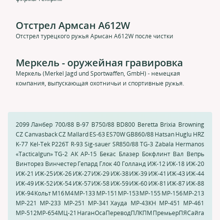
Отстрел Армсан A612W
Отстрел турецкого ружья Армсан A612W после чистки
Меркель - оружейная гравировка
Меркель (Merkel Jagd und Sportwaffen, GmbH) - немецкая
компания, выпускающая охотничьи и спортивные ружья.
2099 Ланбер
700/88
B-97
B750/88
BD800
Beretta
Brixia
Browning
CZ Canvasback
CZ Mallard
ES-63
ES70W
GB860/88
Hatsan
Huglu HRZ
K-77
Kel-Tek
P226T
R-93
Sig-sauer
SR850/88
TG-3
Zabala Hermanos
«Tacticalgun» TG-2
АК
АР-15
Бекас
Блазер
Бокфлинт
Вал
Вепрь
Винторез
Винчестер
Гепард
Глок 40
Голланд
ИЖ-12
ИЖ-18
ИЖ-20
ИЖ-21
ИЖ-25
ИЖ-26
ИЖ-27
ИЖ-29
ИЖ-38
ИЖ-39
ИЖ-41
ИЖ-43
ИЖ-44
ИЖ-49
ИЖ-52
ИЖ-54
ИЖ-57
ИЖ-58
ИЖ-59
ИЖ-60
ИЖ-81
ИЖ-87
ИЖ-88
ИЖ-94
Кольт
М16
М4
МР-133
МР-151
МР-153
МР-155
МР-156
МР-213
МР-221
МР-233
МР-251
МР-341 Хауда
МР-43КН
МР-451
МР-461
МР-512
МР-654
МЦ-21
Наган
Оса
Перевод
ПЛК
ПМ
Премьер
ПЯ
Сайга