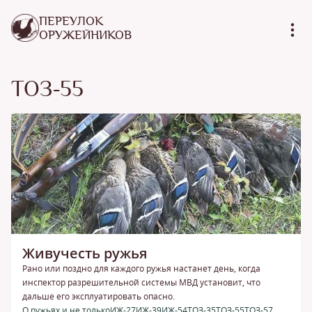
ПЕРЕУЛОК
ОРУЖЕЙНИКОВ
ТОЗ-55
Живучесть ружья
Рано или поздно для каждого ружья настанет день, когда
инспектор разрешительной системы МВД установит, что
дальше его эксплуатировать опасно.
О ружьях и не только
ИЖ-27
ИЖ-39
ИЖ-54
ТОЗ-35
ТОЗ-55
ТОЗ-57