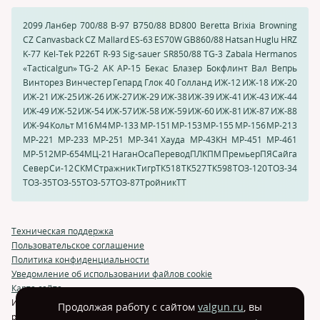
2099 Ланбер
700/88
B-97
B750/88
BD800
Beretta
Brixia
Browning
CZ Canvasback
CZ Mallard
ES-63
ES70W
GB860/88
Hatsan
Huglu HRZ
K-77
Kel-Tek
P226T
R-93
Sig-sauer
SR850/88
TG-3
Zabala Hermanos
«Tacticalgun» TG-2
АК
АР-15
Бекас
Блазер
Бокфлинт
Вал
Вепрь
Винторез
Винчестер
Гепард
Глок 40
Голланд
ИЖ-12
ИЖ-18
ИЖ-20
ИЖ-21
ИЖ-25
ИЖ-26
ИЖ-27
ИЖ-29
ИЖ-38
ИЖ-39
ИЖ-41
ИЖ-43
ИЖ-44
ИЖ-49
ИЖ-52
ИЖ-54
ИЖ-57
ИЖ-58
ИЖ-59
ИЖ-60
ИЖ-81
ИЖ-87
ИЖ-88
ИЖ-94
Кольт
М16
М4
МР-133
МР-151
МР-153
МР-155
МР-156
МР-213
МР-221
МР-233
МР-251
МР-341 Хауда
МР-43КН
МР-451
МР-461
МР-512
МР-654
МЦ-21
Наган
Оса
Перевод
ПЛК
ПМ
Премьер
ПЯ
Сайга
Север
Си-12
СКМ
Стражник
Тигр
ТК518
ТК527
ТК598
ТОЗ-120
ТОЗ-34
ТОЗ-35
ТОЗ-55
ТОЗ-57
ТОЗ-87
Тройник
ТТ
Техническая поддержка
Пользовательское соглашение
Политика конфиденциальности
Уведомление об использовании файлов cookie
Карта сайта
Использование и перепечатка материалов возможна только с
Продолжая работу с сайтом
valgun.ru
, вы
разрешения автора.