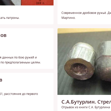
Современное дробовое ружьё. Дже
жать патроны.
Мартино.
нов
я данных по бою ружей и
 по предполагаемым целям.
в
461, расстояние до первого
C.A.Бутурлин. Стре
Отрывок из книги С.А. Бутурлина