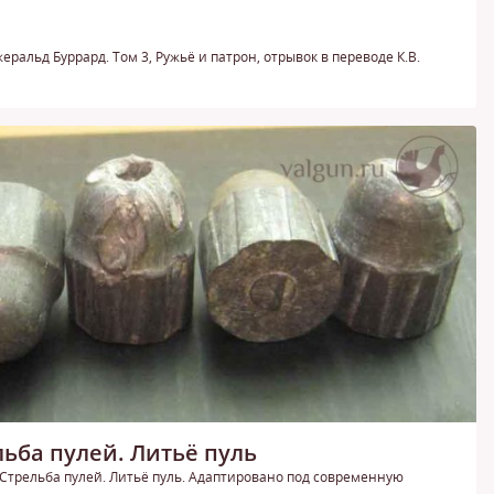
ральд Буррард. Том 3, Ружьё и патрон, отрывок в переводе К.В.
льба пулей. Литьё пуль
 Стрельба пулей. Литьё пуль. Адаптировано под современную