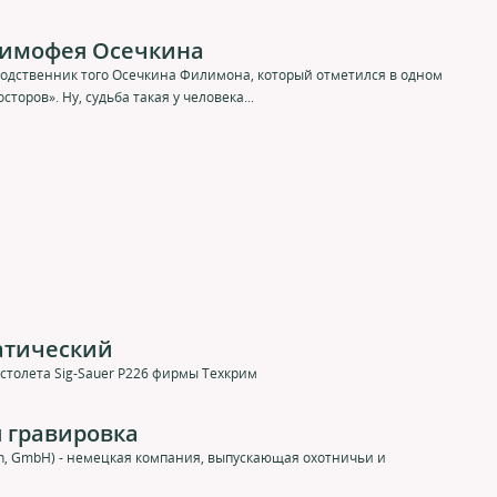
Тимофея Осечкина
родственник того Осечкина Филимона, который отметился в одном
торов». Ну, судьба такая у человека...
матический
столета Sig-Sauer P226 фирмы Техкрим
 гравировка
fen, GmbH) - немецкая компания, выпускающая охотничьи и