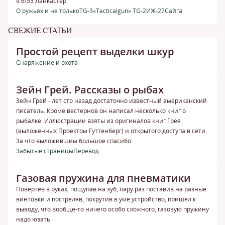
9.6/53 Ланкастер.
О ружьях и не только
TG-3
«Tacticalgun» TG-2
ИЖ-27
Сайга
СВЕЖИЕ СТАТЬИ
Простой рецепт выделки шкур
Снаряжение и охота
Зейн Грей. Рассказы о рыбах
Зейн Грей - лет сто назад достаточно известный американский
писатель. Кроме вестернов он написал несколько книг о
рыбалке. Иллюстрации взяты из оригиналов книг Грея
(выложенных Проектом Гуттенберг) и открытого доступа в сети.
За что выложившим большое спасибо.
Забытые страницы
Перевод
Газовая пружина для пневматики
Повертев в руках, пощупав на зуб, пару раз поставив на разные
винтовки и постреляв, покрутив в уме устройство, пришел к
выводу, что вообще-то ничего особо сложного, газовую пружину
надо юзать.