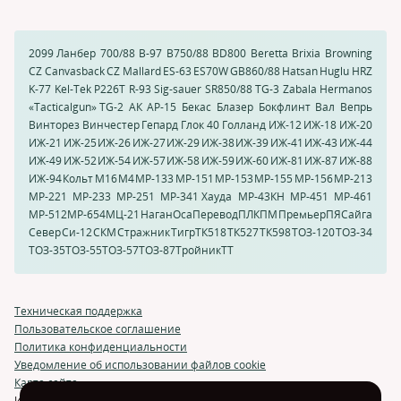
2099 Ланбер
700/88
B-97
B750/88
BD800
Beretta
Brixia
Browning
CZ Canvasback
CZ Mallard
ES-63
ES70W
GB860/88
Hatsan
Huglu HRZ
K-77
Kel-Tek
P226T
R-93
Sig-sauer
SR850/88
TG-3
Zabala Hermanos
«Tacticalgun» TG-2
АК
АР-15
Бекас
Блазер
Бокфлинт
Вал
Вепрь
Винторез
Винчестер
Гепард
Глок 40
Голланд
ИЖ-12
ИЖ-18
ИЖ-20
ИЖ-21
ИЖ-25
ИЖ-26
ИЖ-27
ИЖ-29
ИЖ-38
ИЖ-39
ИЖ-41
ИЖ-43
ИЖ-44
ИЖ-49
ИЖ-52
ИЖ-54
ИЖ-57
ИЖ-58
ИЖ-59
ИЖ-60
ИЖ-81
ИЖ-87
ИЖ-88
ИЖ-94
Кольт
М16
М4
МР-133
МР-151
МР-153
МР-155
МР-156
МР-213
МР-221
МР-233
МР-251
МР-341 Хауда
МР-43КН
МР-451
МР-461
МР-512
МР-654
МЦ-21
Наган
Оса
Перевод
ПЛК
ПМ
Премьер
ПЯ
Сайга
Север
Си-12
СКМ
Стражник
Тигр
ТК518
ТК527
ТК598
ТОЗ-120
ТОЗ-34
ТОЗ-35
ТОЗ-55
ТОЗ-57
ТОЗ-87
Тройник
ТТ
Техническая поддержка
Пользовательское соглашение
Политика конфиденциальности
Уведомление об использовании файлов cookie
Карта сайта
Использование и перепечатка материалов возможна только с