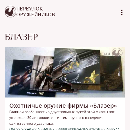
ПЕРЕУЛОК
ОРУЖЕЙНИКОВ
БЛАЗЕР
Охотничье оружие фирмы «Блазер»
Главной особенностью двуствольных ружей этой фирмы вот
уже около 30 лет является система ручного взведения
единственного ударника.
Обзор ружей
700/88
B-97
B750/88
BD800
ES-63
ES70W
GB860/88
K-77