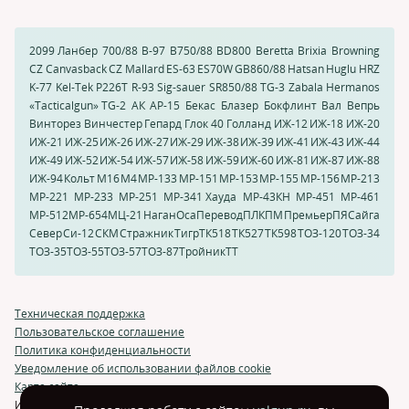
2099 Ланбер
700/88
B-97
B750/88
BD800
Beretta
Brixia
Browning
CZ Canvasback
CZ Mallard
ES-63
ES70W
GB860/88
Hatsan
Huglu HRZ
K-77
Kel-Tek
P226T
R-93
Sig-sauer
SR850/88
TG-3
Zabala Hermanos
«Tacticalgun» TG-2
АК
АР-15
Бекас
Блазер
Бокфлинт
Вал
Вепрь
Винторез
Винчестер
Гепард
Глок 40
Голланд
ИЖ-12
ИЖ-18
ИЖ-20
ИЖ-21
ИЖ-25
ИЖ-26
ИЖ-27
ИЖ-29
ИЖ-38
ИЖ-39
ИЖ-41
ИЖ-43
ИЖ-44
ИЖ-49
ИЖ-52
ИЖ-54
ИЖ-57
ИЖ-58
ИЖ-59
ИЖ-60
ИЖ-81
ИЖ-87
ИЖ-88
ИЖ-94
Кольт
М16
М4
МР-133
МР-151
МР-153
МР-155
МР-156
МР-213
МР-221
МР-233
МР-251
МР-341 Хауда
МР-43КН
МР-451
МР-461
МР-512
МР-654
МЦ-21
Наган
Оса
Перевод
ПЛК
ПМ
Премьер
ПЯ
Сайга
Север
Си-12
СКМ
Стражник
Тигр
ТК518
ТК527
ТК598
ТОЗ-120
ТОЗ-34
ТОЗ-35
ТОЗ-55
ТОЗ-57
ТОЗ-87
Тройник
ТТ
Техническая поддержка
Пользовательское соглашение
Политика конфиденциальности
Уведомление об использовании файлов cookie
Карта сайта
Использование и перепечатка материалов возможна только с