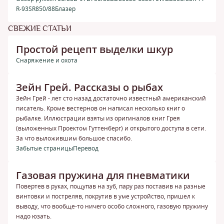
R-93
SR850/88
Блазер
СВЕЖИЕ СТАТЬИ
Простой рецепт выделки шкур
Снаряжение и охота
Зейн Грей. Рассказы о рыбах
Зейн Грей - лет сто назад достаточно известный американский
писатель. Кроме вестернов он написал несколько книг о
рыбалке. Иллюстрации взяты из оригиналов книг Грея
(выложенных Проектом Гуттенберг) и открытого доступа в сети.
За что выложившим большое спасибо.
Забытые страницы
Перевод
Газовая пружина для пневматики
Повертев в руках, пощупав на зуб, пару раз поставив на разные
винтовки и постреляв, покрутив в уме устройство, пришел к
выводу, что вообще-то ничего особо сложного, газовую пружину
надо юзать.