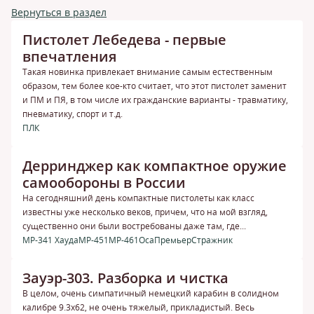
Вернуться в раздел
Пистолет Лебедева - первые
впечатления
Такая новинка привлекает внимание самым естественным
образом, тем более кое-кто считает, что этот пистолет заменит
и ПМ и ПЯ, в том числе их гражданские варианты - травматику,
пневматику, спорт и т.д.
ПЛК
Дерринджер как компактное оружие
самообороны в России
На сегодняшний день компактные пистолеты как класс
известны уже несколько веков, причем, что на мой взгляд,
существенно они были востребованы даже там, где...
МР-341 Хауда
МР-451
МР-461
Оса
Премьер
Стражник
Зауэр-303. Разборка и чистка
В целом, очень симпатичный немецкий карабин в солидном
калибре 9.3х62, не очень тяжелый, прикладистый. Весь