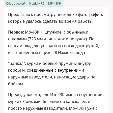
Обзор ружей
Huglu HRZ
МР-43КН
Предлагаю к просмотру несколько фотографий,
которые удалось сделать во время работы.
Первое: Мр-43КН, штучное, с обычными
стволами (725 мм длина, чок и получок). По
словам владельца - одно из последних ружей,
изготовленных в цехе 28 Ижмехзавода
"Байкал": курки и боевые пружины внутри
коробки, соединенные с внутренними
наружные взводители, наносящие удары по
бойкам.
Предыдущая модель Иж-43К имела внутренние
курки с бойками, бьющие по капсюлям, и
просто наружные взводители. Мр-43КН уже с