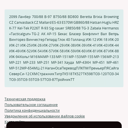
2099 Ланбер
700/88
B-97
B750/88
BD800
Beretta
Brixia
Browning
CZ Canvasback
CZ Mallard
ES-63
ES70W
GB860/88
Hatsan
Huglu HRZ
K-77
Kel-Tek
P226T
R-93
Sig-sauer
SR850/88
TG-3
Zabala Hermanos
«Tacticalgun» TG-2
АК
АР-15
Бекас
Блазер
Бокфлинт
Вал
Вепрь
Винторез
Винчестер
Гепард
Глок 40
Голланд
ИЖ-12
ИЖ-18
ИЖ-20
ИЖ-21
ИЖ-25
ИЖ-26
ИЖ-27
ИЖ-29
ИЖ-38
ИЖ-39
ИЖ-41
ИЖ-43
ИЖ-44
ИЖ-49
ИЖ-52
ИЖ-54
ИЖ-57
ИЖ-58
ИЖ-59
ИЖ-60
ИЖ-81
ИЖ-87
ИЖ-88
ИЖ-94
Кольт
М16
М4
МР-133
МР-151
МР-153
МР-155
МР-156
МР-213
МР-221
МР-233
МР-251
МР-341 Хауда
МР-43КН
МР-451
МР-461
МР-512
МР-654
МЦ-21
Наган
Оса
Перевод
ПЛК
ПМ
Премьер
ПЯ
Сайга
Север
Си-12
СКМ
Стражник
Тигр
ТК518
ТК527
ТК598
ТОЗ-120
ТОЗ-34
ТОЗ-35
ТОЗ-55
ТОЗ-57
ТОЗ-87
Тройник
ТТ
Техническая поддержка
Пользовательское соглашение
Политика конфиденциальности
Уведомление об использовании файлов cookie
Карта сайта
Использование и перепечатка материалов возможна только с