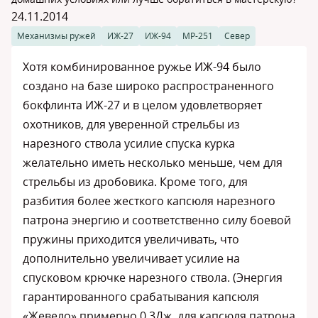
24.11.2014
Механизмы ружей
ИЖ-27
ИЖ-94
МР-251
Север
Хотя комбинированное ружье ИЖ-94 было
создано на базе широко распространенного
бокфлинта ИЖ-27 и в целом удовлетворяет
охотников, для уверенной стрельбы из
нарезного ствола усилие спуска курка
желательно иметь несколько меньше, чем для
стрельбы из дробовика. Кроме того, для
разбития более жесткого капсюля нарезного
патрона энергию и соответственно силу боевой
пружины приходится увеличивать, что
дополнительно увеличивает усилие на
спусковом крючке нарезного ствола. (Энергия
гарантированного срабатывания капсюля
«Жевело» примерно 0,3Дж, для капсюля патрона