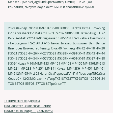
Меркель (Merkel Jagd und Sportwaffen, GmbH) - немецкая
компания, выпускающая охотничьи и спортивные ружья.
2099 Ланбер
700/88
B-97
B750/88
BD800
Beretta
Brixia
Browning
CZ Canvasback
CZ Mallard
ES-63
ES70W
GB860/88
Hatsan
Huglu HRZ
K-77
Kel-Tek
P226T
R-93
Sig-sauer
SR850/88
TG-3
Zabala Hermanos
«Tacticalgun» TG-2
АК
АР-15
Бекас
Блазер
Бокфлинт
Вал
Вепрь
Винторез
Винчестер
Гепард
Глок 40
Голланд
ИЖ-12
ИЖ-18
ИЖ-20
ИЖ-21
ИЖ-25
ИЖ-26
ИЖ-27
ИЖ-29
ИЖ-38
ИЖ-39
ИЖ-41
ИЖ-43
ИЖ-44
ИЖ-49
ИЖ-52
ИЖ-54
ИЖ-57
ИЖ-58
ИЖ-59
ИЖ-60
ИЖ-81
ИЖ-87
ИЖ-88
ИЖ-94
Кольт
М16
М4
МР-133
МР-151
МР-153
МР-155
МР-156
МР-213
МР-221
МР-233
МР-251
МР-341 Хауда
МР-43КН
МР-451
МР-461
МР-512
МР-654
МЦ-21
Наган
Оса
Перевод
ПЛК
ПМ
Премьер
ПЯ
Сайга
Север
Си-12
СКМ
Стражник
Тигр
ТК518
ТК527
ТК598
ТОЗ-120
ТОЗ-34
ТОЗ-35
ТОЗ-55
ТОЗ-57
ТОЗ-87
Тройник
ТТ
Техническая поддержка
Пользовательское соглашение
Политика конфиденциальности