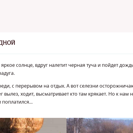
АДНОЙ
яркое солнце, вдруг налетит черная туча и пойдет дождь,
радуга.
еди, с перерывом на отдых. А вот селезни осторожничаю
ег вылез, ходит, высматривает кто там крякает. Но к нам 
 поплатился...