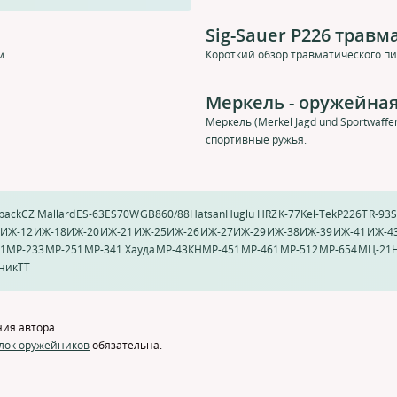
Sig-Sauer P226 трав
м
Короткий обзор травматического пи
Меркель - оружейная
Меркель (Merkel Jagd und Sportwaf
спортивные ружья.
back
CZ Mallard
ES-63
ES70W
GB860/88
Hatsan
Huglu HRZ
K-77
Kel-Tek
P226T
R-93
S
ИЖ-12
ИЖ-18
ИЖ-20
ИЖ-21
ИЖ-25
ИЖ-26
ИЖ-27
ИЖ-29
ИЖ-38
ИЖ-39
ИЖ-41
ИЖ-4
1
МР-233
МР-251
МР-341 Хауда
МР-43КН
МР-451
МР-461
МР-512
МР-654
МЦ-21
ник
ТТ
ия автора.
лок оружейников
обязательна.