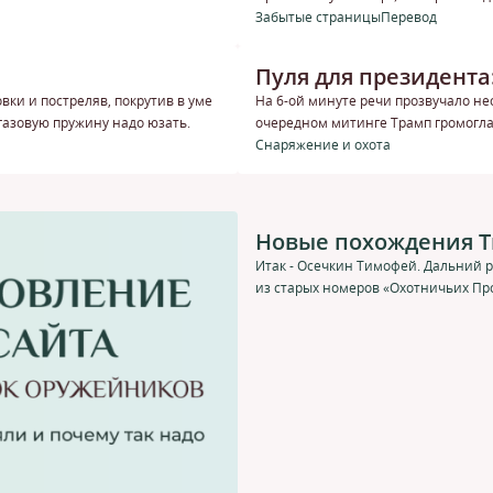
Забытые страницы
Перевод
Пуля для президент
овки и постреляв, покрутив в уме
На 6-ой минуте речи прозвучало не
 газовую пружину надо юзать.
очередном митинге Трамп громоглас
Снаряжение и охота
Новые похождения 
Итак - Осечкин Тимофей. Дальний 
из старых номеров «Охотничьих Прос