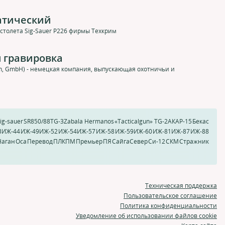
матический
столета Sig-Sauer P226 фирмы Техкрим
 гравировка
fen, GmbH) - немецкая компания, выпускающая охотничьи и
ig-sauer
SR850/88
TG-3
Zabala Hermanos
«Tacticalgun» TG-2
АК
АР-15
Бекас
3
ИЖ-44
ИЖ-49
ИЖ-52
ИЖ-54
ИЖ-57
ИЖ-58
ИЖ-59
ИЖ-60
ИЖ-81
ИЖ-87
ИЖ-88
Наган
Оса
Перевод
ПЛК
ПМ
Премьер
ПЯ
Сайга
Север
Си-12
СКМ
Стражник
Техническая поддержка
Пользовательское соглашение
Политика конфиденциальности
Уведомление об использовании файлов cookie