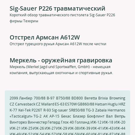
Sig-Sauer P226 травматический
Короткий обзор травматического пистолета Sig-Sauer P226
фирмы Техкрим
Отстрел Армсан A612W
Отстрел турецкого ружья Армсан A612W после чистки
Меркель - оружейная гравировка
Меркель (Merkel Jagd und Sportwaffen, GmbH) - немецкая
компания, выпускающая охотничьи и спортивные ружья.
2099 Ланбер
700/88
B-97
B750/88
BD800
Beretta
Brixia
Browning
CZ Canvasback
CZ Mallard
ES-63
ES70W
GB860/88
Hatsan
Huglu HRZ
K-77
Kel-Tek
P226T
R-93
Sig-sauer
SR850/88
TG-3
Zabala Hermanos
«Tacticalgun» TG-2
АК
АР-15
Бекас
Блазер
Бокфлинт
Вал
Вепрь
Винторез
Винчестер
Гепард
Глок 40
Голланд
ИЖ-12
ИЖ-18
ИЖ-20
ИЖ-21
ИЖ-25
ИЖ-26
ИЖ-27
ИЖ-29
ИЖ-38
ИЖ-39
ИЖ-41
ИЖ-43
ИЖ-44
ИЖ-49
ИЖ-52
ИЖ-54
ИЖ-57
ИЖ-58
ИЖ-59
ИЖ-60
ИЖ-81
ИЖ-87
ИЖ-88