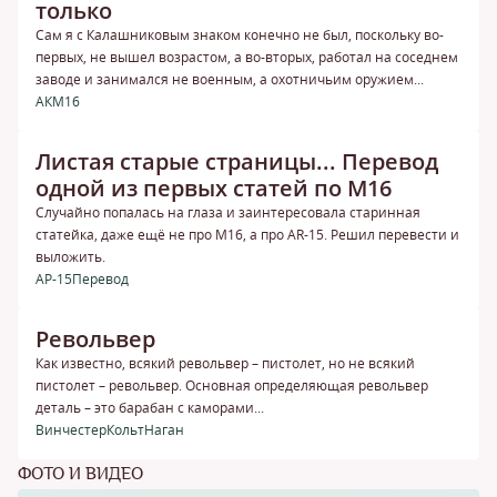
только
Сам я с Калашниковым знаком конечно не был, поскольку во-
первых, не вышел возрастом, а во-вторых, работал на соседнем
заводе и занимался не военным, а охотничьим оружием...
АК
М16
Листая старые страницы... Перевод
одной из первых статей по М16
Случайно попалась на глаза и заинтересовала старинная
статейка, даже ещё не про М16, а про AR-15. Решил перевести и
выложить.
АР-15
Перевод
Револьвер
Как известно, всякий револьвер – пистолет, но не всякий
пистолет – револьвер. Основная определяющая револьвер
деталь – это барабан с каморами...
Винчестер
Кольт
Наган
ФОТО И ВИДЕО