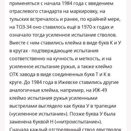
применяться с начала 1984 года с введением
отраслевого стандарта на маркировку, на
тульских встречалось и ранее, по крайней мере,
на ТОЗ-34 оно ставилось ещё в 1970-х годах и
означало тогда усиленное испытание стволов.
Вместе с ним ставились клейма в виде букв К и У
в кругах - подтверждающие испытания
соответственно на кучность и меткость, и на
усиленное испытание ружья, а также клеймо
ОТК завода в виде соединенных букв Т и К в
круге. До 1984 года в Ижевске ставились другие
аналогичные клейма, например, на ИЖ-49
клеймо испытания ружья усиленными
выстрелами выглядело как буква У в трапеции
(«усиленное испытание»). Позже буква У была
заменена буквой Н («нитроиспытание»).
Сначала каждый отстрелянный ствол двустволок