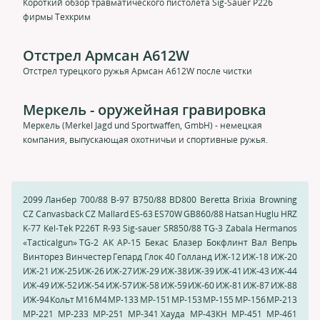
Короткий обзор травматического пистолета Sig-Sauer P226
фирмы Техкрим
Отстрел Армсан A612W
Отстрел турецкого ружья Армсан A612W после чистки
Меркель - оружейная гравировка
Меркель (Merkel Jagd und Sportwaffen, GmbH) - немецкая
компания, выпускающая охотничьи и спортивные ружья.
2099 Ланбер
700/88
B-97
B750/88
BD800
Beretta
Brixia
Browning
CZ Canvasback
CZ Mallard
ES-63
ES70W
GB860/88
Hatsan
Huglu HRZ
K-77
Kel-Tek
P226T
R-93
Sig-sauer
SR850/88
TG-3
Zabala Hermanos
«Tacticalgun» TG-2
АК
АР-15
Бекас
Блазер
Бокфлинт
Вал
Вепрь
Винторез
Винчестер
Гепард
Глок 40
Голланд
ИЖ-12
ИЖ-18
ИЖ-20
ИЖ-21
ИЖ-25
ИЖ-26
ИЖ-27
ИЖ-29
ИЖ-38
ИЖ-39
ИЖ-41
ИЖ-43
ИЖ-44
ИЖ-49
ИЖ-52
ИЖ-54
ИЖ-57
ИЖ-58
ИЖ-59
ИЖ-60
ИЖ-81
ИЖ-87
ИЖ-88
ИЖ-94
Кольт
М16
М4
МР-133
МР-151
МР-153
МР-155
МР-156
МР-213
МР-221
МР-233
МР-251
МР-341 Хауда
МР-43КН
МР-451
МР-461