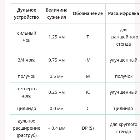
Дульное
Величина
Обозначение
Расшифровка
устройство
сужения
для
сильный
1.25 мм
Т
траншейного
чок
стенда
3/4 чока
0.75 мм
IM
улучшенный
получок
0.5 мм
M
получок
четверть
0.25 мм
IC
улучшенный
чока
цилиндр
0.0 мм
C
цилиндр
дульное
для круглого
расширение
+ 0.4 мм
DP (S)
стенда
(раструб)